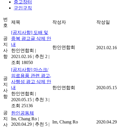
중고장터
구인구직
번
제목
작성자
작성일
호
[공지사항] 도배 및
공
중복 광고글 삭제 안
지
내
한인연합회
2021.02.16
사
한인연합회
|
항
2021.02.16
|
추천 2
|
조회 18050
[공지사항] 마스크/
의료용품 관련 광고,
공
사행성 광고 삭제 안
지
내
한인연합회
2020.05.15
사
한인연합회
|
항
2020.05.15
|
추천 3
|
조회 25136
공
한인공동체
지
Im, Chang Ro
|
Im, Chang Ro
2020.04.29
2020.04.29
|
추천 5
|
사