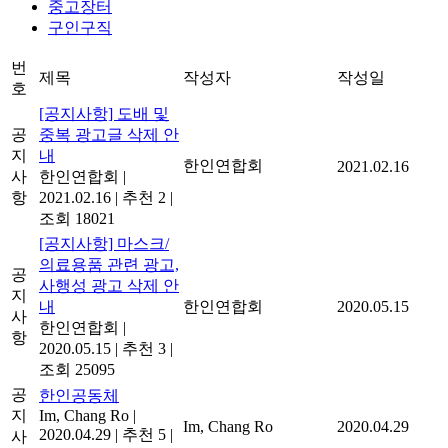
중고장터
구인구직
번
제목
작성자
작성일
호
[공지사항] 도배 및
공
중복 광고글 삭제 안
지
내
한인연합회
2021.02.16
사
한인연합회
|
항
2021.02.16
|
추천 2
|
조회 18021
[공지사항] 마스크/
의료용품 관련 광고,
공
사행성 광고 삭제 안
지
내
한인연합회
2020.05.15
사
한인연합회
|
항
2020.05.15
|
추천 3
|
조회 25095
공
한인공동체
지
Im, Chang Ro
|
Im, Chang Ro
2020.04.29
2020.04.29
|
추천 5
|
사