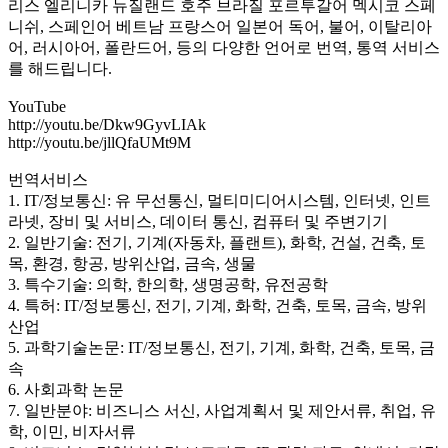
리스 엘리니카 뉴질랜드 호주 브라질 포르투갈어 멕시코 스페
니쉬, 스페인어 베트남 프랑스어 일본어 독어, 불어, 이탈리아
어, 러시아어, 폴란드어, 등의 다양한 언어로 번역, 통역 서비스
를 해드립니다.
YouTube
http://youtu.be/Dkw9GyvLIAk
http://youtu.be/jllQfaUMt9M
번역서비스
1. IT/정보통신: 유 무선통신, 멀티미디어시스템, 인터넷, 인트
라넷, 장비 및 서비스, 데이터 통신, 컴퓨터 및 주변기기
2. 일반기술: 전기, 기계(자동차, 플랜트), 화학, 건설, 건축, 토
목, 환경, 항공, 방위산업, 금속, 생물
3. 특수기술: 의학, 한의학, 생명공학, 유전공학
4. 특허: IT/정보통신, 전기, 기계, 화학, 건축, 토목, 금속, 방위
산업
5. 과학기술논문: IT/정보통신, 전기, 기계, 화학, 건축, 토목, 금
속
6. 사회과학 논문
7. 일반분야: 비즈니스 서신, 사업계획서 및 제안서류, 취업, 유
학, 이민, 비자서류