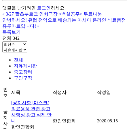
댓글을 남기려면
로그인
하세요.
«
3/27 짤츠부르크 인형극장 <백설공주> 무료나눔
안녕하세요! 유럽 ​​전역으로 배송되는 아시아 온라인 식료품점
유루마트입니다!
»
목록보기
전체 342
전체
자유게시판
중고장터
구인구직
번
제목
작성자
작성일
호
[공지사항] 마스크/
의료용품 관련 광고,
공
사행성 광고 삭제 안
지
내
한인연합회
2020.05.15
사
한인연합회
|