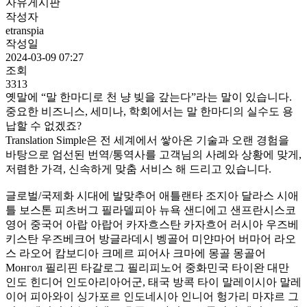
자유게시판
작성자
etranspia
작성일
2024-03-09 07:27
조회
3313
옛말에 “말 한마디로 천 냥 빚을 갚는다”라는 말이 있습니다.
중요한 비즈니스, 세미나, 학회에서는 말 한마디의 실수도 용
납할 수 없겠죠?
Translation Simple은 전 세계에서 쌓아온 기술과 오랜 경험을
바탕으로 엄선된 번역/통역사를 고객님의 사례와 상황에 맞게,
저렴한 가격, 신속하게 맞춤 서비스 해 드리고 있습니다.
글로벌/국제화 시대에 발맞추어 애틀랜타 조지아 달라스 시애
틀 보스톤 피츠버그 필라델피아 뉴욕 샌디에고 샌프란시스코
영어 중국어 아랍 아랍어 카자흐스탄 카자흐어 러시아 우즈베
키스탄 우즈베크어 방글라데시 벵골어 미얀마어 버마어 라오
스 라오어 캄보디아 크메르 피어사 크마에 몽골 몽골어
Монгол 필리핀 타갈로그 필리피노어 중화민국 타이완 대만
인도 힌디어 인도아리아어군, 태국 방콕 타이 말레이시아 말레
이어 피아와이 싱가포르 인도네시아 인니어 헝가리 마쟈르 그