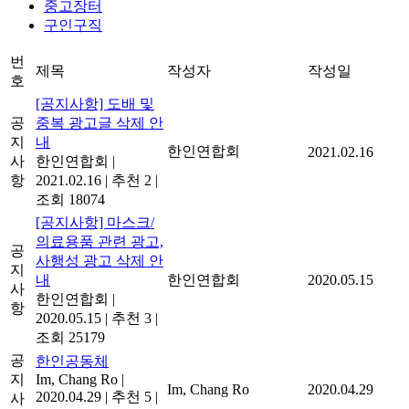
중고장터
구인구직
번
제목
작성자
작성일
호
[공지사항] 도배 및
공
중복 광고글 삭제 안
지
내
한인연합회
2021.02.16
사
한인연합회
|
항
2021.02.16
|
추천 2
|
조회 18074
[공지사항] 마스크/
의료용품 관련 광고,
공
사행성 광고 삭제 안
지
내
한인연합회
2020.05.15
사
한인연합회
|
항
2020.05.15
|
추천 3
|
조회 25179
공
한인공동체
지
Im, Chang Ro
|
Im, Chang Ro
2020.04.29
2020.04.29
|
추천 5
|
사