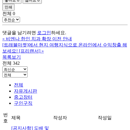
좋아요
0
싫어요
0
인쇄
전체
0
댓글을 남기려면
로그인
하세요.
«
비엔나 한인 치과 확장 이전 안내
[트래블마켓]에서 현지 여행지식으로 온라인에서 수익창출 해
보세요! [프리랜서]
»
목록보기
전체 342
전체
자유게시판
중고장터
구인구직
번
제목
작성자
작성일
호
[공지사항] 도배 및