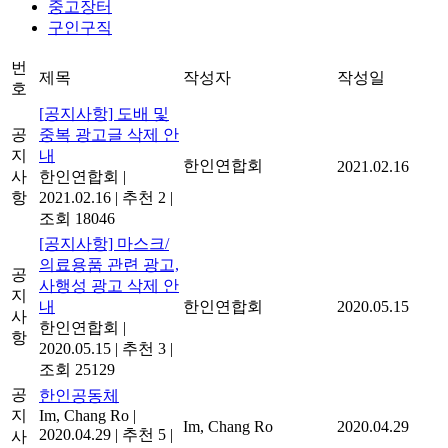
중고장터
구인구직
번
제목
작성자
작성일
호
[공지사항] 도배 및
공
중복 광고글 삭제 안
지
내
한인연합회
2021.02.16
사
한인연합회
|
항
2021.02.16
|
추천 2
|
조회 18046
[공지사항] 마스크/
의료용품 관련 광고,
공
사행성 광고 삭제 안
지
내
한인연합회
2020.05.15
사
한인연합회
|
항
2020.05.15
|
추천 3
|
조회 25129
공
한인공동체
지
Im, Chang Ro
|
Im, Chang Ro
2020.04.29
2020.04.29
|
추천 5
|
사