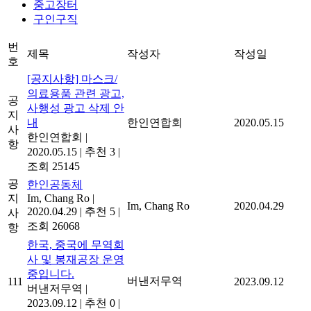
중고장터
구인구직
번
제목
작성자
작성일
호
[공지사항] 마스크/
의료용품 관련 광고,
공
사행성 광고 삭제 안
지
내
한인연합회
2020.05.15
사
한인연합회
|
항
2020.05.15
|
추천 3
|
조회 25145
공
한인공동체
지
Im, Chang Ro
|
Im, Chang Ro
2020.04.29
2020.04.29
|
추천 5
|
사
조회 26068
항
한국, 중국에 무역회
사 및 봉재공장 운영
중입니다.
버낸저무역
111
2023.09.12
버낸저무역
|
2023.09.12
|
추천 0
|