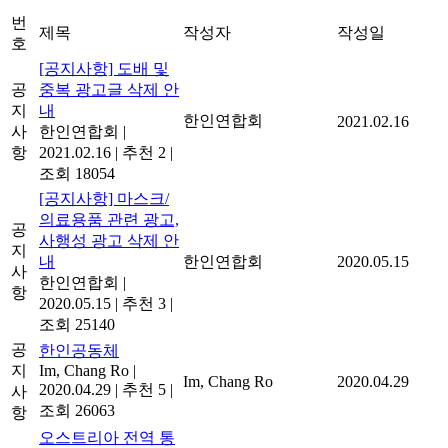
번
제목
작성자
작성일
호
[공지사항] 도배 및
공
중복 광고글 삭제 안
지
내
한인연합회
2021.02.16
사
한인연합회
|
항
2021.02.16
|
추천 2
|
조회 18054
[공지사항] 마스크/
의료용품 관련 광고,
공
사행성 광고 삭제 안
지
내
한인연합회
2020.05.15
사
한인연합회
|
항
2020.05.15
|
추천 3
|
조회 25140
공
한인공동체
지
Im, Chang Ro
|
Im, Chang Ro
2020.04.29
2020.04.29
|
추천 5
|
사
조회 26063
항
오스트리아 전역 통