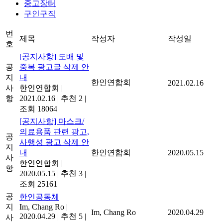
중고장터
구인구직
번
제목
작성자
작성일
호
[공지사항] 도배 및
공
중복 광고글 삭제 안
지
내
한인연합회
2021.02.16
사
한인연합회
|
항
2021.02.16
|
추천 2
|
조회 18064
[공지사항] 마스크/
의료용품 관련 광고,
공
사행성 광고 삭제 안
지
내
한인연합회
2020.05.15
사
한인연합회
|
항
2020.05.15
|
추천 3
|
조회 25161
공
한인공동체
지
Im, Chang Ro
|
Im, Chang Ro
2020.04.29
2020.04.29
|
추천 5
|
사