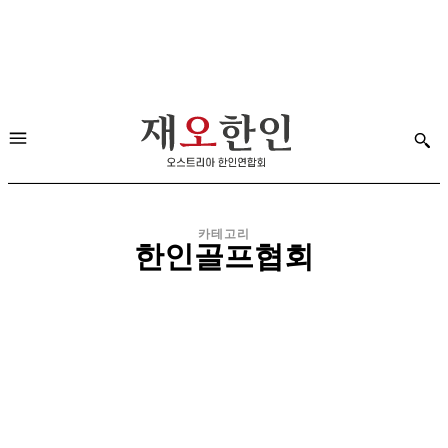
카테고리
한인골프협회
국제부인회
민주평통
비엔나한글학교
한국전통요리연구협회
한인간호협회
한인문우회
한인문화회관