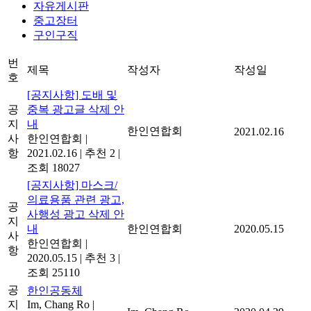
자유게시판
중고장터
구인구직
번
제목
작성자
작성일
호
[공지사항] 도배 및
공
중복 광고글 삭제 안
지
내
한인연합회
2021.02.16
사
한인연합회
|
항
2021.02.16
|
추천 2
|
조회 18027
[공지사항] 마스크/
의료용품 관련 광고,
공
사행성 광고 삭제 안
지
내
한인연합회
2020.05.15
사
한인연합회
|
항
2020.05.15
|
추천 3
|
조회 25110
공
한인공동체
지
Im, Chang Ro
|