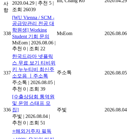
Im, Chang Ro
2020.04.29
2020.04.29
|
추천 5
|
사
조회 26039
항
[WU Vienna / SCM -
공급망관리 전공 대
학원생] Working
338
MsEom
2026.08.06
Student 기회 문의
MsEom
|
2026.08.06
|
추천 0
|
조회 22
한국드라마 넷플릭
스 무료 보기 티비위
키 누누티비 최신주
주소톡
337
2026.08.05
소모음 ㅣ주소톡
주소톡
|
2026.08.05
|
추천 0
|
조회 39
[수출상담회 통역원
및 운영 스태프 모
336
집]
주빛
2026.08.04
주빛
|
2026.08.04
|
추천 0
|
조회 51
⭐해외거주자 필독