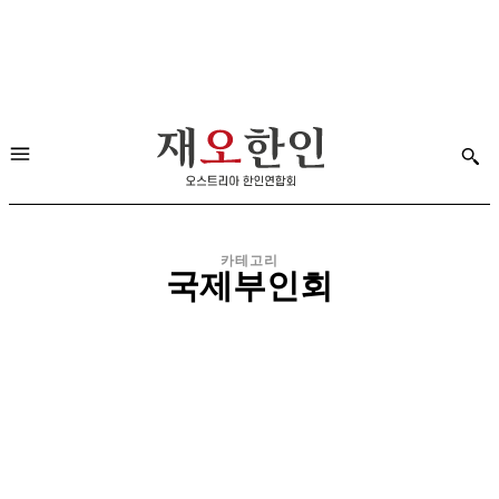
카테고리
국제부인회
민주평통
비엔나한글학교
한국전통요리연구협회
한인간호협회
한인골프협회
한인문우회
한인문화회관