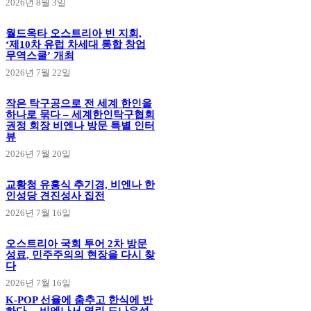
2026년 8월 3일
월드옥타 오스트리아 빈 지회,
‘제10차 유럽 차세대 통합 창업
무역스쿨’ 개최
2026년 7월 22일
작은 탁구공으로 전 세계 한인을
하나로 묶다 – 세계한인탁구협회
권정 회장 비엔나 방문 특별 인터
뷰
2026년 7월 20일
교황청 유흥식 추기경, 비엔나 한
인성당 견진성사 집전
2026년 7월 16일
오스트리아 국회 투어 2차 방문
성료, 민주주의의 현장을 다시 찾
다
2026년 7월 16일
K-POP 선율에 춤추고 한식에 반
하다… 비엔나서 열린 도나우섬