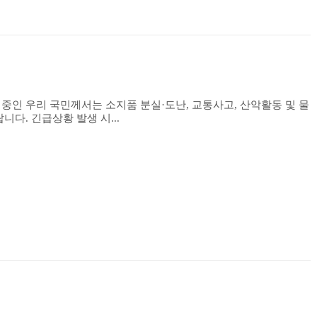
중인 우리 국민께서는 소지품 분실·도난, 교통사고, 산악활동 및 물
놀이 중 안전사고 등에 각별히 유의하여 주시기 바랍니다. 긴급상황 발생 시...