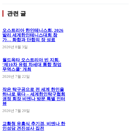
관련 글
오스트리아 한인테니스회, 2026
발리 세계한인테니스대회 참
가… 화합과 단합의 장 성료
2026년 8월 3일
월드옥타 오스트리아 빈 지회,
‘제10차 유럽 차세대 통합 창업
무역스쿨’ 개최
2026년 7월 22일
작은 탁구공으로 전 세계 한인을
하나로 묶다 – 세계한인탁구협회
권정 회장 비엔나 방문 특별 인터
뷰
2026년 7월 20일
교황청 유흥식 추기경, 비엔나 한
인성당 견진성사 집전