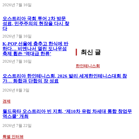
2026년 7월 16일
오스트리아 국회 투어 2차 방문
성료, 민주주의의 현장을 다시 찾
다
2026년 7월 16일
K-POP 선율에 춤추고 한식에 반
하다… 비엔나서 열린 도나우섬
최신 글
축제 휩쓴 ‘역대급 한류’
2026년 7월 16일
한인테니스회
오스트리아 한인테니스회, 2026 발리 세계한인테니스대회 참
가… 화합과 단합의 장 성료
2026년 8월 3일
경제
월드옥타 오스트리아 빈 지회, ‘제10차 유럽 차세대 통합 창업무
역스쿨’ 개최
2026년 7월 22일
특별 인터뷰