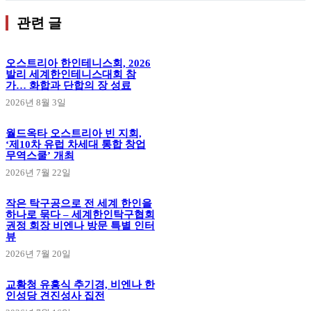
관련 글
오스트리아 한인테니스회, 2026
발리 세계한인테니스대회 참
가… 화합과 단합의 장 성료
2026년 8월 3일
월드옥타 오스트리아 빈 지회,
‘제10차 유럽 차세대 통합 창업
무역스쿨’ 개최
2026년 7월 22일
작은 탁구공으로 전 세계 한인을
하나로 묶다 – 세계한인탁구협회
권정 회장 비엔나 방문 특별 인터
뷰
2026년 7월 20일
교황청 유흥식 추기경, 비엔나 한
인성당 견진성사 집전