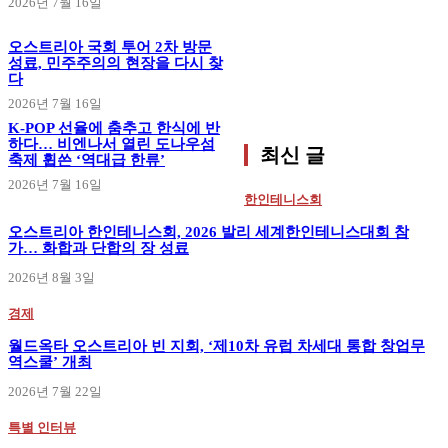
2026년 7월 16일
오스트리아 국회 투어 2차 방문
성료, 민주주의의 현장을 다시 찾
다
2026년 7월 16일
K-POP 선율에 춤추고 한식에 반
하다… 비엔나서 열린 도나우섬
최신 글
축제 휩쓴 ‘역대급 한류’
2026년 7월 16일
한인테니스회
오스트리아 한인테니스회, 2026 발리 세계한인테니스대회 참
가… 화합과 단합의 장 성료
2026년 8월 3일
경제
월드옥타 오스트리아 빈 지회, ‘제10차 유럽 차세대 통합 창업무
역스쿨’ 개최
2026년 7월 22일
특별 인터뷰