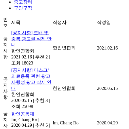
중고장터
구인구직
번
제목
작성자
작성일
호
[공지사항] 도배 및
공
중복 광고글 삭제 안
지
내
한인연합회
2021.02.16
사
한인연합회
|
항
2021.02.16
|
추천 2
|
조회 18023
[공지사항] 마스크/
의료용품 관련 광고,
공
사행성 광고 삭제 안
지
내
한인연합회
2020.05.15
사
한인연합회
|
항
2020.05.15
|
추천 3
|
조회 25098
공
한인공동체
지
Im, Chang Ro
|
Im, Chang Ro
2020.04.29
2020.04.29
|
추천 5
|
사