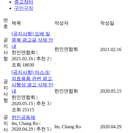
중고장터
구인구직
번
제목
작성자
작성일
호
[공지사항] 도배 및
공
중복 광고글 삭제 안
지
내
한인연합회
2021.02.16
사
한인연합회
|
항
2021.02.16
|
추천 2
|
조회 18030
[공지사항] 마스크/
의료용품 관련 광고,
공
사행성 광고 삭제 안
지
내
한인연합회
2020.05.15
사
한인연합회
|
항
2020.05.15
|
추천 3
|
조회 25115
공
한인공동체
지
Im, Chang Ro
|
Im, Chang Ro
2020.04.29
2020.04.29
|
추천 5
|
사