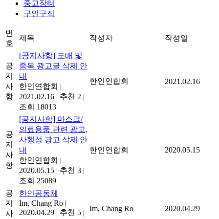
중고장터
구인구직
번
제목
작성자
작성일
호
[공지사항] 도배 및
공
중복 광고글 삭제 안
지
내
한인연합회
2021.02.16
사
한인연합회
|
항
2021.02.16
|
추천 2
|
조회 18013
[공지사항] 마스크/
의료용품 관련 광고,
공
사행성 광고 삭제 안
지
내
한인연합회
2020.05.15
사
한인연합회
|
항
2020.05.15
|
추천 3
|
조회 25089
공
한인공동체
지
Im, Chang Ro
|
Im, Chang Ro
2020.04.29
2020.04.29
|
추천 5
|
사