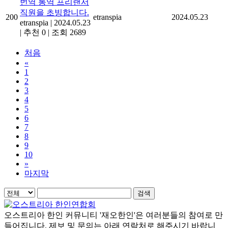
번역 통역 프리랜서
직원을 초빙합니다.
200
etranspia
2024.05.23
etranspia
|
2024.05.23
|
추천 0
|
조회 2689
처음
«
1
2
3
4
5
6
7
8
9
10
»
마지막
검색
오스트리아 한인 커뮤니티 '재오한인'은 여러분들의 참여로 만
들어집니다. 제보 및 문의는 아래 연락처로 해주시기 바랍니