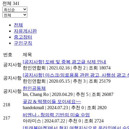
전체 341
전체
자유게시판
중고장터
구인구직
번호
제목
[공지사항] 도배 및 중복 광고글 삭제 안내
공지사항
한인연합회
|
2021.02.16
|
추천 2
|
조회 18074
[공지사항] 마스크/의료용품 관련 광고, 사행성 광고 
공지사항
한인연합회
|
2020.05.15
|
추천 3
|
조회 25179
한인공동체
공지사항
Im, Chang Ro
|
2020.04.29
|
추천 5
|
조회 26087
곶감 & 떡쟁이들 모이세요~~
218
handokmall
|
2024.07.23
|
추천 0
|
조회 2820
비엔나 - 창의력 기반의 미술 수업
217
아라미스
|
2024.07.22
|
추천 0
|
조회 2724
[트래블마켓]에서 현지 여행지식으로 온라인에서 수익