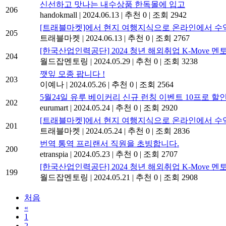
신선하고 맛나는 내수상품 한독몰에 입고
206
handokmall
|
2024.06.13
|
추천 0
|
조회 2942
[트래블마켓]에서 현지 여행지식으로 온라인에서 수익
205
트래블마켓
|
2024.06.13
|
추천 0
|
조회 2767
[한국산업인력공단] 2024 청년 해외취업 K-Move 멘
204
월드잡멘토링
|
2024.05.29
|
추천 0
|
조회 3238
깻잎 모종 팝니다 !
203
이예나
|
2024.05.26
|
추천 0
|
조회 2564
5월24일 유루 베이커리 신규 런칭 이벤트 10프로 할
202
eurumart
|
2024.05.24
|
추천 0
|
조회 2920
[트래블마켓]에서 현지 여행지식으로 온라인에서 수익
201
트래블마켓
|
2024.05.24
|
추천 0
|
조회 2836
번역 통역 프리랜서 직원을 초빙합니다.
200
etranspia
|
2024.05.23
|
추천 0
|
조회 2707
[한국산업인력공단] 2024 청년 해외취업 K-Move 멘
199
월드잡멘토링
|
2024.05.21
|
추천 0
|
조회 2908
처음
«
1
2