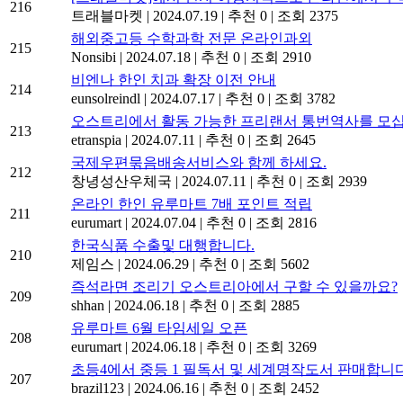
216
트래블마켓
|
2024.07.19
|
추천 0
|
조회 2375
해외중고등 수학과학 전문 온라인과외
215
Nonsibi
|
2024.07.18
|
추천 0
|
조회 2910
비엔나 한인 치과 확장 이전 안내
214
eunsolreindl
|
2024.07.17
|
추천 0
|
조회 3782
오스트리에서 활동 가능한 프리랜서 통번역사를 모십
213
etranspia
|
2024.07.11
|
추천 0
|
조회 2645
국제우편묶음배송서비스와 함께 하세요.
212
창녕성산우체국
|
2024.07.11
|
추천 0
|
조회 2939
온라인 한인 유루마트 7배 포인트 적립
211
eurumart
|
2024.07.04
|
추천 0
|
조회 2816
한국식품 수출및 대행합니다.
210
제임스
|
2024.06.29
|
추천 0
|
조회 5602
즉석라면 조리기 오스트리아에서 구할 수 있을까요?
209
shhan
|
2024.06.18
|
추천 0
|
조회 2885
유루마트 6월 타임세일 오픈
208
eurumart
|
2024.06.18
|
추천 0
|
조회 3269
초등4에서 중등 1 필독서 및 세계명작도서 판매합니다
207
brazil123
|
2024.06.16
|
추천 0
|
조회 2452