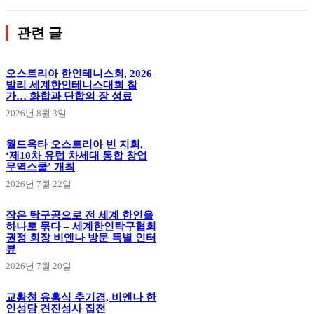
관련 글
오스트리아 한인테니스회, 2026
발리 세계한인테니스대회 참
가… 화합과 단합의 장 성료
2026년 8월 3일
월드옥타 오스트리아 빈 지회,
‘제10차 유럽 차세대 통합 창업
무역스쿨’ 개최
2026년 7월 22일
작은 탁구공으로 전 세계 한인을
하나로 묶다 – 세계한인탁구협회
권정 회장 비엔나 방문 특별 인터
뷰
2026년 7월 20일
교황청 유흥식 추기경, 비엔나 한
인성당 견진성사 집전