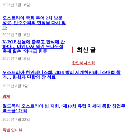
2026년 7월 16일
오스트리아 국회 투어 2차 방문
성료, 민주주의의 현장을 다시 찾
다
2026년 7월 16일
K-POP 선율에 춤추고 한식에 반
하다… 비엔나서 열린 도나우섬
최신 글
축제 휩쓴 ‘역대급 한류’
2026년 7월 16일
한인테니스회
오스트리아 한인테니스회, 2026 발리 세계한인테니스대회 참
가… 화합과 단합의 장 성료
2026년 8월 3일
경제
월드옥타 오스트리아 빈 지회, ‘제10차 유럽 차세대 통합 창업무
역스쿨’ 개최
2026년 7월 22일
특별 인터뷰