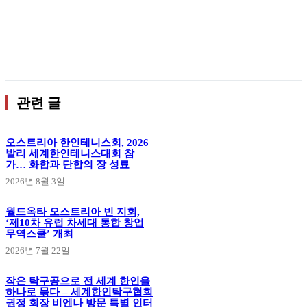
관련 글
오스트리아 한인테니스회, 2026
발리 세계한인테니스대회 참
가… 화합과 단합의 장 성료
2026년 8월 3일
월드옥타 오스트리아 빈 지회,
‘제10차 유럽 차세대 통합 창업
무역스쿨’ 개최
2026년 7월 22일
작은 탁구공으로 전 세계 한인을
하나로 묶다 – 세계한인탁구협회
권정 회장 비엔나 방문 특별 인터