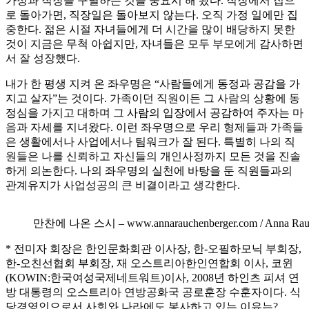
가정과 직장을 구별하는 것을 중요시 해 왔다. 직장에서 집으
로 돌아가면, 직장일은 돌아보지 않는다. 오직 가정 일에만 집
중한다. 젊은 시절 자녀들에게 더 시간을 많이 배당하지 못한
것이 지금은 무척 아쉽지만, 자녀들은 모두 부모에게 감사하면
서 잘 성장했다.
내가 한 평생 지켜 온 좌우명은 “사람들에게 동정과 공감을 가
지고 살자”는 것이다. 가족이던 직원이든 그 사람의 상황에 동
정심을 가지고 대하며 그 사람의 입장에서 공감하여 주자는 마
음과 자세를 지녀왔다. 이런 좌우명으로 우리 형제들과 가족들
은 생활에서나 사업에서나 팀워크가 잘 된다. 특별히 나의 직
원들은 나를 신뢰하고 자신들의 개인사정까지 모든 것을 진솔
하게 의논한다. 나의 좌우명의 실천에 바탕을 둔 직원들과의
관계유지가 사업성공의 큰 비결이라고 생각한다.
만찬에 나온 스시 – www.annarauchenberger.com / Anna Rauchenber
* 전미자 회장은 한인문화회관 이사장, 한-오필하모닉 부회장,
한-오친선협회 부회장, 재 오스트리아한인연합회 이사, 코윈
(KOWIN:한국여성국제네트워트)이사, 2008년 하인츠 피셔 연
방 대통령의 오스트리아 연방공화국 공로훈장 수훈자이다. 식
당경영인으로서 사회와 나라에도 봉사하고 있는 이유는?