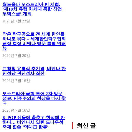
월드옥타 오스트리아 빈 지회,
‘제10차 유럽 차세대 통합 창업
무역스쿨’ 개최
2026년 7월 22일
작은 탁구공으로 전 세계 한인을
하나로 묶다 – 세계한인탁구협회
권정 회장 비엔나 방문 특별 인터
뷰
2026년 7월 20일
교황청 유흥식 추기경, 비엔나 한
인성당 견진성사 집전
2026년 7월 16일
오스트리아 국회 투어 2차 방문
성료, 민주주의의 현장을 다시 찾
다
2026년 7월 16일
K-POP 선율에 춤추고 한식에 반
하다… 비엔나서 열린 도나우섬
최신 글
축제 휩쓴 ‘역대급 한류’