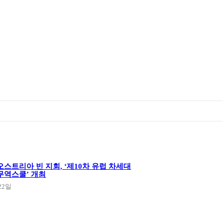
스트리아 빈 지회, ‘제10차 유럽 차세대
무역스쿨’ 개최
22일