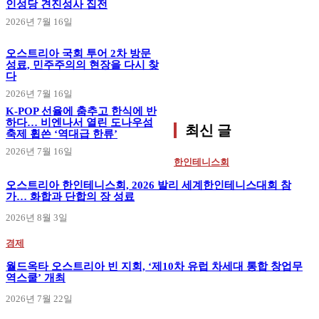
인성당 견진성사 집전
2026년 7월 16일
오스트리아 국회 투어 2차 방문
성료, 민주주의의 현장을 다시 찾
다
2026년 7월 16일
K-POP 선율에 춤추고 한식에 반
하다… 비엔나서 열린 도나우섬
최신 글
축제 휩쓴 ‘역대급 한류’
2026년 7월 16일
한인테니스회
오스트리아 한인테니스회, 2026 발리 세계한인테니스대회 참
가… 화합과 단합의 장 성료
2026년 8월 3일
경제
월드옥타 오스트리아 빈 지회, ‘제10차 유럽 차세대 통합 창업무
역스쿨’ 개최
2026년 7월 22일