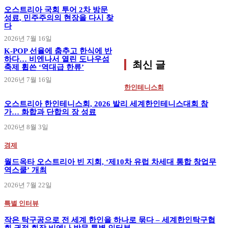
오스트리아 국회 투어 2차 방문
성료, 민주주의의 현장을 다시 찾
다
2026년 7월 16일
K-POP 선율에 춤추고 한식에 반
하다… 비엔나서 열린 도나우섬
최신 글
축제 휩쓴 ‘역대급 한류’
2026년 7월 16일
한인테니스회
오스트리아 한인테니스회, 2026 발리 세계한인테니스대회 참
가… 화합과 단합의 장 성료
2026년 8월 3일
경제
월드옥타 오스트리아 빈 지회, ‘제10차 유럽 차세대 통합 창업무
역스쿨’ 개최
2026년 7월 22일
특별 인터뷰
작은 탁구공으로 전 세계 한인을 하나로 묶다 – 세계한인탁구협
회 권정 회장 비엔나 방문 특별 인터뷰