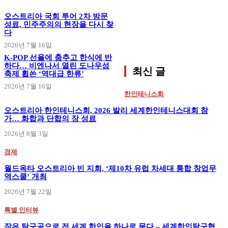
오스트리아 국회 투어 2차 방문
성료, 민주주의의 현장을 다시 찾
다
2026년 7월 16일
K-POP 선율에 춤추고 한식에 반
하다… 비엔나서 열린 도나우섬
최신 글
축제 휩쓴 ‘역대급 한류’
2026년 7월 16일
한인테니스회
오스트리아 한인테니스회, 2026 발리 세계한인테니스대회 참
가… 화합과 단합의 장 성료
2026년 8월 3일
경제
월드옥타 오스트리아 빈 지회, ‘제10차 유럽 차세대 통합 창업무
역스쿨’ 개최
2026년 7월 22일
특별 인터뷰
작은 탁구공으로 전 세계 한인을 하나로 묶다 – 세계한인탁구협