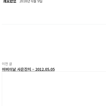
재오한인
2018년 6월 9일
공유
공유
이전 글
어버이날 사은잔치 – 2012.05.05