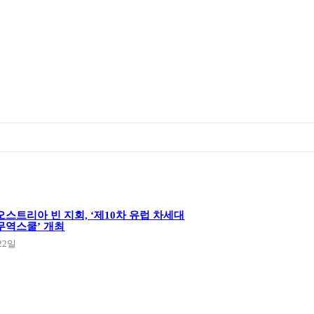
스트리아 빈 지회, ‘제10차 유럽 차세대
무역스쿨’ 개최
22일