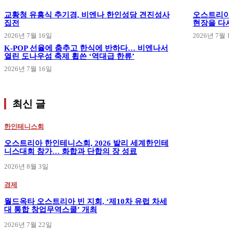
교황청 유흥식 추기경, 비엔나 한인성당 견진성사
오스트리아
집전
현장을 다
2026년 7월 16일
2026년 7월 
K-POP 선율에 춤추고 한식에 반하다… 비엔나서
열린 도나우섬 축제 휩쓴 ‘역대급 한류’
2026년 7월 16일
최신 글
한인테니스회
오스트리아 한인테니스회, 2026 발리 세계한인테
니스대회 참가… 화합과 단합의 장 성료
2026년 8월 3일
경제
월드옥타 오스트리아 빈 지회, ‘제10차 유럽 차세
대 통합 창업무역스쿨’ 개최
2026년 7월 22일