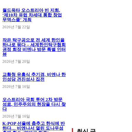
월드옥타 오스트리아 빈 지회,
‘제10차 유럽 차세대 통합 창업
무역스쿨’ 개최
2026년 7월 22일
작은 탁구공으로 전 세계 한인을
하나로 묶다 – 세계한인탁구협회
권정 회장 비엔나 방문 특별 인터
뷰
2026년 7월 20일
교황청 유흥식 추기경, 비엔나 한
인성당 견진성사 집전
2026년 7월 16일
오스트리아 국회 투어 2차 방문
성료, 민주주의의 현장을 다시 찾
다
2026년 7월 16일
K-POP 선율에 춤추고 한식에 반
하다… 비엔나서 열린 도나우섬
최신 글