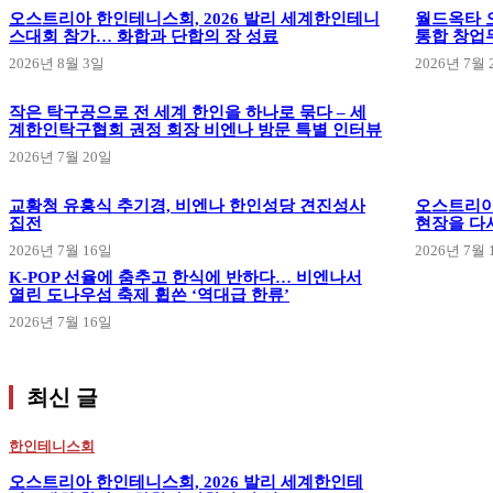
오스트리아 한인테니스회, 2026 발리 세계한인테니
월드옥타 오
스대회 참가… 화합과 단합의 장 성료
통합 창업
2026년 8월 3일
2026년 7월 
작은 탁구공으로 전 세계 한인을 하나로 묶다 – 세
계한인탁구협회 권정 회장 비엔나 방문 특별 인터뷰
2026년 7월 20일
교황청 유흥식 추기경, 비엔나 한인성당 견진성사
오스트리아
집전
현장을 다
2026년 7월 16일
2026년 7월 
K-POP 선율에 춤추고 한식에 반하다… 비엔나서
열린 도나우섬 축제 휩쓴 ‘역대급 한류’
2026년 7월 16일
최신 글
한인테니스회
오스트리아 한인테니스회, 2026 발리 세계한인테