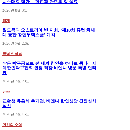
니스대회 참가… 화합과 단합의 장 성료
2026년 8월 3일
경제
월드옥타 오스트리아 빈 지회, ‘제10차 유럽 차세
대 통합 창업무역스쿨’ 개최
2026년 7월 22일
특별 인터뷰
작은 탁구공으로 전 세계 한인을 하나로 묶다 – 세
계한인탁구협회 권정 회장 비엔나 방문 특별 인터
뷰
2026년 7월 20일
뉴스
교황청 유흥식 추기경, 비엔나 한인성당 견진성사
집전
2026년 7월 16일
한인회 소식