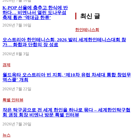
2026년 7월 16일
K-POP 선율에 춤추고 한식에 반
하다… 비엔나서 열린 도나우섬
최신 글
축제 휩쓴 ‘역대급 한류’
2026년 7월 16일
한인테니스회
오스트리아 한인테니스회, 2026 발리 세계한인테니스대회 참
가… 화합과 단합의 장 성료
2026년 8월 3일
경제
월드옥타 오스트리아 빈 지회, ‘제10차 유럽 차세대 통합 창업무
역스쿨’ 개최
2026년 7월 22일
특별 인터뷰
작은 탁구공으로 전 세계 한인을 하나로 묶다 – 세계한인탁구협
회 권정 회장 비엔나 방문 특별 인터뷰
2026년 7월 20일
뉴스