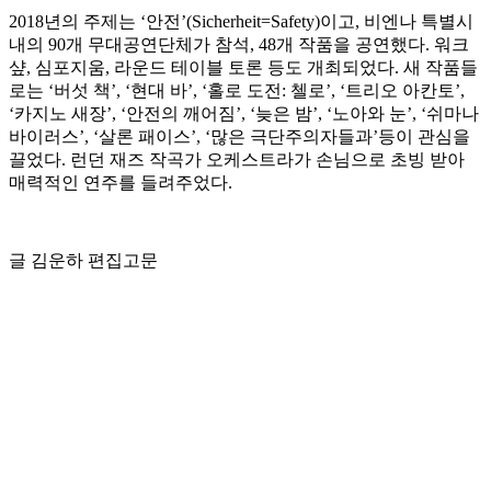
2018년의 주제는 ‘안전’(Sicherheit=Safety)이고, 비엔나 특별시
내의 90개 무대공연단체가 참석, 48개 작품을 공연했다. 워크
샾, 심포지움, 라운드 테이블 토론 등도 개최되었다. 새 작품들
로는 ‘버섯 책’, ‘현대 바’, ‘홀로 도전: 첼로’, ‘트리오 아칸토’,
‘카지노 새장’, ‘안전의 깨어짐’, ‘늦은 밤’, ‘노아와 눈’, ‘쉬마나
바이러스’, ‘살론 패이스’, ‘많은 극단주의자들과’등이 관심을
끌었다. 런던 재즈 작곡가 오케스트라가 손님으로 초빙 받아
매력적인 연주를 들려주었다.
글 김운하 편집고문