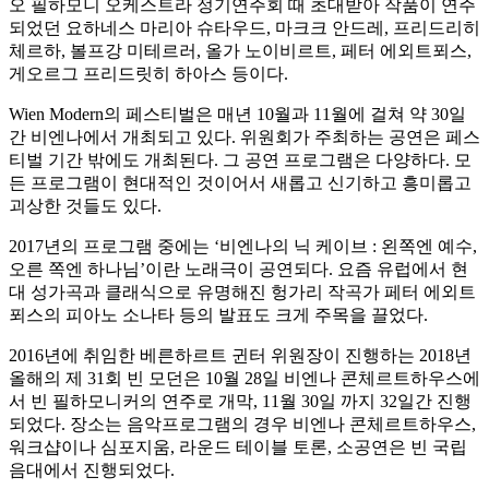
오 필하모니 오케스트라 정기연주회 때 초대받아 작품이 연주
되었던 요하네스 마리아 슈타우드, 마크크 안드레, 프리드리히
체르하, 볼프강 미테르러, 올가 노이비르트, 페터 에외트푀스,
게오르그 프리드릿히 하아스 등이다.
Wien Modern의 페스티벌은 매년 10월과 11월에 걸쳐 약 30일
간 비엔나에서 개최되고 있다. 위원회가 주최하는 공연은 페스
티벌 기간 밖에도 개최된다. 그 공연 프로그램은 다양하다. 모
든 프로그램이 현대적인 것이어서 새롭고 신기하고 흥미롭고
괴상한 것들도 있다.
2017년의 프로그램 중에는 ‘비엔나의 닉 케이브 : 왼쪽엔 예수,
오른 쪽엔 하나님’이란 노래극이 공연되다. 요즘 유럽에서 현
대 성가곡과 클래식으로 유명해진 헝가리 작곡가 페터 에외트
푀스의 피아노 소나타 등의 발표도 크게 주목을 끌었다.
2016년에 취임한 베른하르트 귄터 위원장이 진행하는 2018년
올해의 제 31회 빈 모던은 10월 28일 비엔나 콘체르트하우스에
서 빈 필하모니커의 연주로 개막, 11월 30일 까지 32일간 진행
되었다. 장소는 음악프로그램의 경우 비엔나 콘체르트하우스,
워크샵이나 심포지움, 라운드 테이블 토론, 소공연은 빈 국립
음대에서 진행되었다.