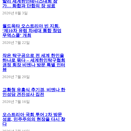
발리 세계한인테니스대회 참
가… 화합과 단합의 장 성료
2026년 8월 3일
월드옥타 오스트리아 빈 지회,
‘제10차 유럽 차세대 통합 창업
무역스쿨’ 개최
2026년 7월 22일
작은 탁구공으로 전 세계 한인을
하나로 묶다 – 세계한인탁구협회
권정 회장 비엔나 방문 특별 인터
뷰
2026년 7월 20일
교황청 유흥식 추기경, 비엔나 한
인성당 견진성사 집전
2026년 7월 16일
오스트리아 국회 투어 2차 방문
성료, 민주주의의 현장을 다시 찾
다