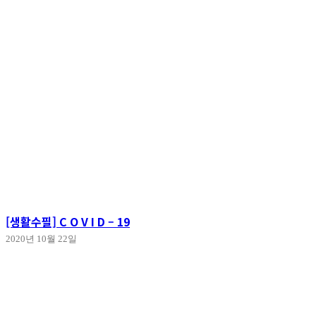
[생활수필] C O V I D – 19
2020년 10월 22일