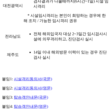
검사결과가 나올때까지(6시간~1일) 시설 임
대전광역시
시격리
* 시설임시격리는 본인이 희망하는 경우에 한
해 조치 / 가능한 임시격리 권유
전체 해외입국자 대상 2~3일간 임시검사시
전라남도
설에 의무격리하고, 진단검사 실시
14일 이내 해외방문 이력이 있는 경우 진단
제주도
검사 실시
붙임1:
시설격리동의서(국문)
붙임2:
시설격리동의서(영문)
붙임3:
탑승객안내문(국문)
붙임4:
탑승객안내문(영문)