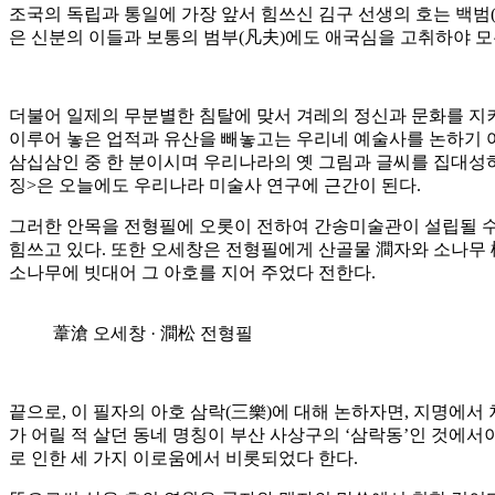
조국의 독립과 통일에 가장 앞서 힘쓰신 김구 선생의 호는 백범(
은 신분의 이들과 보통의 범부(凡夫)에도 애국심을 고취하야 
더불어 일제의 무분별한 침탈에 맞서 겨레의 정신과 문화를 지켜
이루어 놓은 업적과 유산을 빼놓고는 우리네 예술사를 논하기 
삼십삼인 중 한 분이시며 우리나라의 옛 그림과 글씨를 집대성하여
징>은 오늘에도 우리나라 미술사 연구에 근간이 된다.
그러한 안목을 전형필에 오롯이 전하여 간송미술관이 설립될 
힘쓰고 있다. 또한 오세창은 전형필에게 산골물 澗자와 소나무 
소나무에 빗대어 그 아호를 지어 주었다 전한다.
葦滄 오세창 · 澗松 전형필
끝으로, 이 필자의 아호 삼락(三樂)에 대해 논하자면, 지명에서
가 어릴 적 살던 동네 명칭이 부산 사상구의 ‘삼락동’인 것에
로 인한 세 가지 이로움에서 비롯되었다 한다.