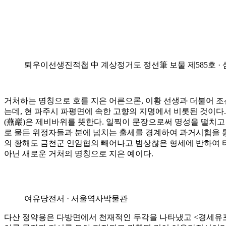
퇴우이선생진적첩 中 계상정거도 정선筆 보물 제585호 · 삼
거처하는 명칭으로 호를 지은 어른으론, 이황 선생과 더불어 조
는데, 현 파주시 파평면에 속한 고향의 지명에서 비롯된 것이다
(燕巖)은 제비바위를 뜻한다. 일찍이 문장으로써 명성을 떨치
로 물든 위정자들과 분에 넘치는 출세를 경계하여 과거시험을 통
의 황해도 금천군 연암협의 빼어나고 범상찮은 형세에 반하여 터
아닌 새로운 거처의 명칭으로 지은 예이다.
여유당전서 · 서울역사박물관
다산 정약용은 다방면에서 천재적인 두각을 나타냈고 <경세유포>