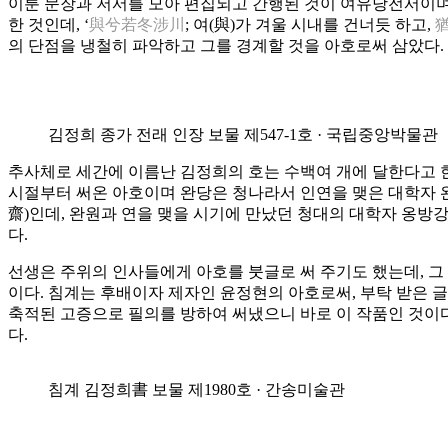
이룬 문장과 저서를 모아 편집되고 간행된 것이 여유당전서이며,
한 것인데, ‘
與兮若冬涉川
; 여(與)가 겨울 시내를 건너듯 하고,
의 단점을 냉철히 파악하고 그를 경계할 것을 아호로써 삼았다.
김정희 종가 전래 인장 보물 제547-1호 · 국립중앙박물관
추사체로 세간에 이름난 김정희의 호는 수백여 개에 달한다고 한다
시절부터 써온 아호이며 완당은 청나라서 인연을 맺은 대학자 
齋)인데, 완원과 연을 맺을 시기에 만났던 청대의 대학자 옹방강
다.
선생은 주위의 인사들에게 아호를 붓글로 써 주기도 했는데, 그
이다. 침계는 후배이자 제자인 윤정현의 아호로써, 부탁 받은 글
축적된 고증으로 필의를 방하여 써냈으니 바로 이 작품인 것이다.
다.
침계 김정희書 보물 제1980호 · 간송미술관