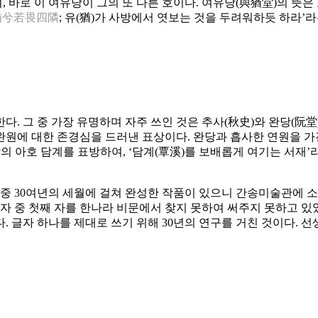
 바로 이 여유당이 그의 또 다른 호이다. 여유당(與猶堂)의 뜻은
猶兮若畏四隣
; 유(猶)가 사방에서 엿보는 것을 두려워하듯 하라’
. 그 중 가장 유명하며 자주 쓰인 것은 추사(秋史)와 완당(阮堂
완원에 대한 존경심을 드러낸 표상이다. 완당과 흡사한 연원을 가
의 아호 담계를 표방하여, ‘담계(覃溪)를 보배롭게 여기는 서재’
 중 30여년의 세월에 걸쳐 완성한 작품이 있으니 간송미술관에 소
자 중 첫째 자를 한나라 비문에서 찾지 못하여 써주지 못하고 있었
 글자 하나를 제대로 쓰기 위해 30년의 연구를 거친 것이다. 