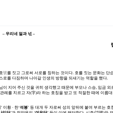
– 우리네 얼과 넋 –
호
號
를 짓고 그로써 서로를 칭하는 것이다. 호를 짓는 문화는 단
스스로를 다짐하며 나아갈 인생의 방향을 되새기는 역할을 했다.
님이 지어 주신 것을 귀히 생각했고 때문에 부모나 스승, 임금 
관례를 치르고 자(字)라 하는 호칭을 받고 또 적절한 때에 이름
계
’ 이황 · 한‘
석봉
’ 등 대개 두 자로써 성의 앞뒤에 붙여 부르는 호
사임당
’과 정약용의 ‘
여유당
’ 등이 이에 해당한다. 시호(諡號)와 