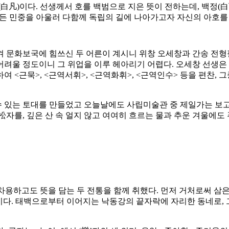
白凡)이다. 선생께서 호를 백범으로 지은 뜻이 전하는데, 백정(白
모든 민중을 아울러 다함께 독립의 길에 나아가고자 자신의 아호를
 문화보국에 힘쓰신 두 어른이 계시니 위창 오세창과 간송 전형필
어려울 정도이니 그 위업을 이루 헤아리기 어렵다. 오세창 선생
 <근묵>, <근역서휘>, <근역화휘>, <근역인수> 등을 편찬,
수 있는 토대를 만들었고 오늘날에도 사립미술관 중 제일가는 보
松자를, 깊은 산 속 얼지 않고 여여히 흐르는 물과 추운 겨울에도
 차용하고도 뜻을 담는 두 전통을 함께 취했다. 먼저 거처로써 삼은
서이다. 태백으로부터 이어지는 낙동강의 끝자락에 자리한 동네로,