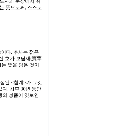
 노자의 문장에서 취
라는 뜻으로써, 스스로
)이다. 추사는 젊은
진 호가 보담재(寶覃
라는 뜻을 담은 것이
장된 <침계>가 그것
다. 차후 30년 동안
선생의 성품이 엿보인