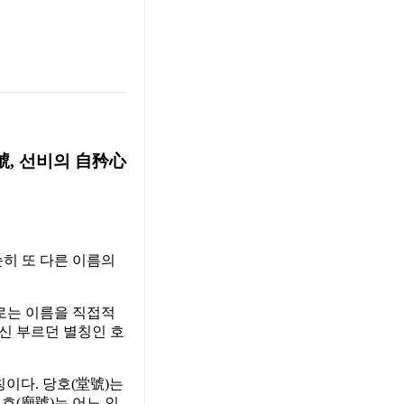
號, 선비의 自矜心
순히 또 다른 이름의
외로는 이름을 직접적
대신 부르던 별칭인 호
칭이다. 당호(堂號)는
묘호(廟號)는 어느 인