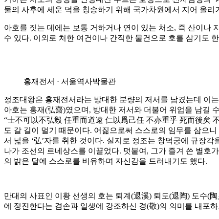
물의 사후에 세운 덕을 칭송하기 위해 국가차원에서 지어 올리거
아호를 짓는 데에는 보통 거하거나 연이 있는 처소, 즉 산이나 
수 있다. 이외로 처한 여건이나 간직한 물건으로 호를 삼기도 한
홍재전서 · 서울역사박물관
정조대왕은 홍재전서라는 방대한 분량의 저서를 남겼는데 이는 
아호는 홍재(弘齋)였으며, 방대한 저서와 더불어 위업을 남길 수
“士不可以不弘毅 任重而道遠 仁以爲己任 不亦重乎 死而後矣 不亦
도 갈 길이 멀기 때문이다. 어짊으로써 스스로의 임무를 삼으니
서 넓을 ‘弘’자를 취한 것이다. 실지로 정조는 창덕궁에 규장
나가 조선의 르네상스를 이끌었다. 덧붙여, 그가 즐겨 쓴 별호
의 밝은 달에 스스로를 비유하며 자신감을 드러내기도 했다.
만대의 사표인 이황 선생의 호는 퇴계(退溪) 퇴도(退陶) 도수(
에 정진한다는 겸손과 일생에 강조하신 경(敬)의 의미를 내포하고