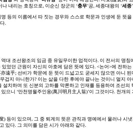
나 내리는 호칭으로, 이순신 장군의 ‘
충무
’공, 세종대왕의 ‘
세종
지명 등의 이름에서 따 짓는 경우와 스스로 학문과 인생에 둔 뜻을
다.
역대 조선왕조의 임금 중 유일무이한 업적이다. 이 전서의 명칭에
 있었던 근원이 자신의 아호에 담은 뜻에 있다. <논어>에 전하
遠乎; 선비가 학문에 둔 뜻이 드넓고도 굳세지 않으면 아니 된다
 무겁지 아니한가? 이는 삶을 다한 후에야 끝나는 것이니 멀지 아
각을 설치하며 또 신분의 고하를 막론하고 인재를 등용하여 조선의
가 있으니 ‘만천명월주인옹(萬川明月主人翁)’이 그것이다. 천개의
陶叟) 등이 있으며, 그 중 퇴계의 뜻은 관직과 명예에서 물러나 시
 있다. 그 의미를 담은 시가 아래와 같다.