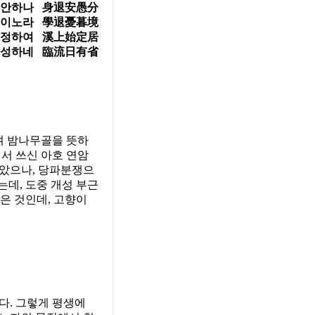
 편안하나 身退安愚分
심이노라 學退憂暮境
 정하여 溪上始定居
반성하네 臨流日有省
며 밤나무골을 뜻하
서 쓰신 아호 연암
받았으나, 당파분쟁으
데, 도중 개성 부근
은 것인데, 고향이
다. 그렇게 평생에