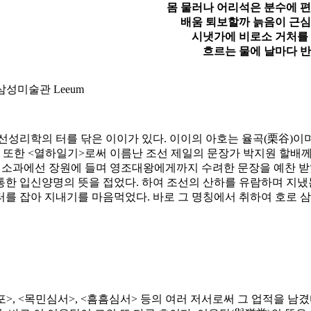
몸 물러나 어리석은 분수에
배움 퇴보할까 늙음이 근
시냇가에
비로소
거처를
흐르는 물에 날마다 
성미술관 Leeum
선성리학의 터를 닦은 이이가 있다. 이이의 아호는 율곡(栗谷)이
. 또한 <열하일기>로써 이름난 조선 제일의 문장가 박지원 할배께
고 소과에선 장원에 들며 영조대왕에게까지 수려한 문장을 예찬 
한 입신양명의 뜻을 접었다. 하여 조선의 산하를 유람하며 지냈는
를 잡아 지내기를 마음먹었다. 바로 그 명칭에서 취하여 호로 삼
, <목민심서>, <흠흠심서> 등의 여러 저서로써 그 업적을 남겼