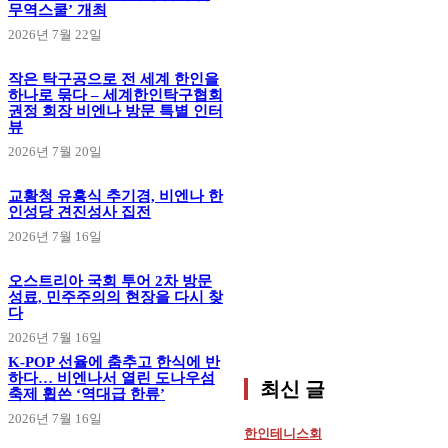
무역스쿨’ 개최
2026년 7월 22일
작은 탁구공으로 전 세계 한인을
하나로 묶다 – 세계한인탁구협회
권정 회장 비엔나 방문 특별 인터
뷰
2026년 7월 20일
교황청 유흥식 추기경, 비엔나 한
인성당 견진성사 집전
2026년 7월 16일
오스트리아 국회 투어 2차 방문
성료, 민주주의의 현장을 다시 찾
다
2026년 7월 16일
K-POP 선율에 춤추고 한식에 반
하다… 비엔나서 열린 도나우섬
최신 글
축제 휩쓴 ‘역대급 한류’
2026년 7월 16일
한인테니스회