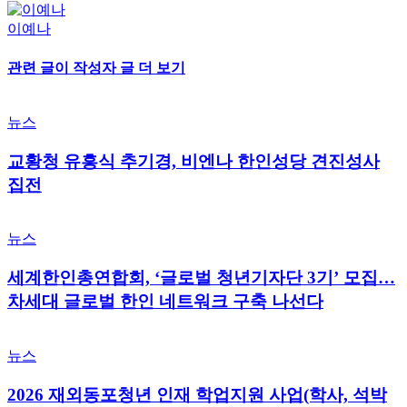
이예나
관련 글
이 작성자 글 더 보기
뉴스
교황청 유흥식 추기경, 비엔나 한인성당 견진성사
집전
뉴스
세계한인총연합회, ‘글로벌 청년기자단 3기’ 모집…
차세대 글로벌 한인 네트워크 구축 나선다
뉴스
2026 재외동포청년 인재 학업지원 사업(학사, 석박