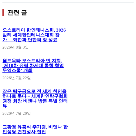
관련 글
오스트리아 한인테니스회, 2026
발리 세계한인테니스대회 참
가… 화합과 단합의 장 성료
2026년 8월 3일
월드옥타 오스트리아 빈 지회,
‘제10차 유럽 차세대 통합 창업
무역스쿨’ 개최
2026년 7월 22일
작은 탁구공으로 전 세계 한인을
하나로 묶다 – 세계한인탁구협회
권정 회장 비엔나 방문 특별 인터
뷰
2026년 7월 20일
교황청 유흥식 추기경, 비엔나 한
인성당 견진성사 집전