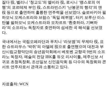
질다 役, 벨리니 ‘청교도’의 엘비라 役, 로시니 ‘랭스로의 여
행’의 코르테제 부인 役, 스트라빈스키 ‘난봉꾼의 행각’의 앤
役 등으로 출연하며 훌륭한 연주력을 선보였다. 슬로바키아 필
하모닉 오케스트라와 브람스 ‘독일 레퀴엠’, 터키 보루산 이스
탄불 필하모닉 오케스트라와 모차르트 ‘환호하라, 기뻐하
라’의 소프라노 독창자로 호연하며 섬세한 곡 해석을 선보였
다.
국내에서는 국립오페라단과 푸치니 ‘라보엠’의 무제타 役, 요
한 슈트라우스 ‘박쥐’의 아델레 役으로 출연했으며 대전과 부
산시립교향악단의 송년음악회에서 베토벤 교향곡 9번의 소프
라노 독창자, 예술의 전당 IBK홀 듀오 리사이틀, 제주신보 서
귀포 초청독창회, 조선일보 신인음악회 등 다수의 독창회와 콘
서트 연주자로서 관객과 소통하고 있다.
자료출처: WCN