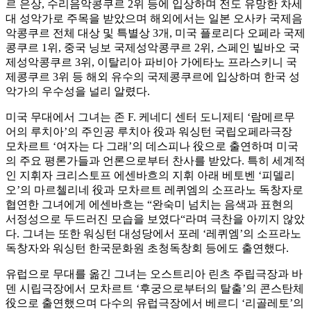
르 은상, 수리음악콩쿠르 2위 등에 입상하며 전도 유망한 차세
대 성악가로 주목을 받았으며 해외에서는 일본 오사카 국제음
악콩쿠르 전체 대상 및 특별상 3개, 미국 플로리다 오페라 국제
콩쿠르 1위, 중국 닝보 국제성악콩쿠르 2위, 스페인 빌바오 국
제성악콩쿠르 3위, 이탈리아 파비아 가에타노 프라스키니 국
제콩쿠르 3위 등 해외 유수의 국제콩쿠르에 입상하며 한국 성
악가의 우수성을 널리 알렸다.
미국 무대에서 그녀는 존 F. 케네디 센터 도니제티 ‘람메르무
어의 루치아’의 주인공 루치아 役과 워싱턴 국립오페라극장
모차르트 ‘여자는 다 그래’의 데스피나 役으로 출연하며 미국
의 주요 평론가들과 언론으로부터 찬사를 받았다. 특히 세계적
인 지휘자 크리스토프 에센바흐의 지휘 아래 베토벤 ‘피델리
오’의 마르첼리네 役과 모차르트 레퀴엠의 소프라노 독창자로
협연한 그녀에게 에센바흐는 “완숙미 넘치는 음색과 표현의
서정성으로 두드러진 모습을 보였다“라며 극찬을 아끼지 않았
다. 그녀는 또한 워싱턴 대성당에서 포레 ‘레퀴엠’의 소프라노
독창자와 워싱턴 한국문화원 초청독창회 등에도 출연했다.
유럽으로 무대를 옮긴 그녀는 오스트리아 린츠 주립극장과 바
덴 시립극장에서 모차르트 ‘후궁으로부터의 탈출’의 콘스탄체
役으로 출연했으며 다수의 유럽극장에서 베르디 ‘리골레토’의