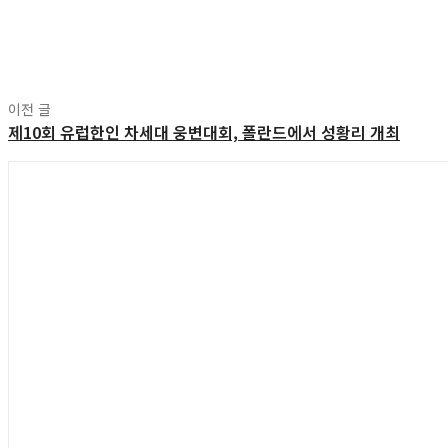
공유
이전 글
제10회 유럽한인 차세대 웅변대회, 폴란드에서 성황리 개최