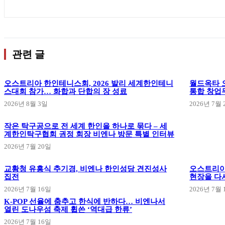
관련 글
오스트리아 한인테니스회, 2026 발리 세계한인테니
월드옥타 오
스대회 참가… 화합과 단합의 장 성료
통합 창업
2026년 8월 3일
2026년 7월 
작은 탁구공으로 전 세계 한인을 하나로 묶다 – 세
계한인탁구협회 권정 회장 비엔나 방문 특별 인터뷰
2026년 7월 20일
교황청 유흥식 추기경, 비엔나 한인성당 견진성사
오스트리아
집전
현장을 다
2026년 7월 16일
2026년 7월 
K-POP 선율에 춤추고 한식에 반하다… 비엔나서
열린 도나우섬 축제 휩쓴 ‘역대급 한류’
2026년 7월 16일