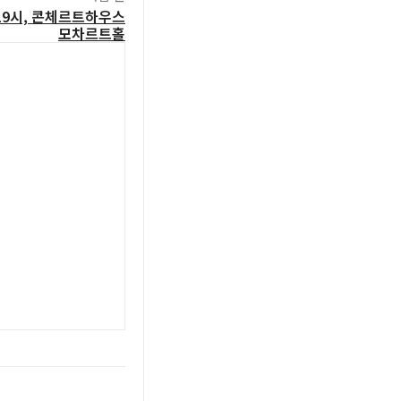
일 19시, 콘체르트하우스
모차르트홀