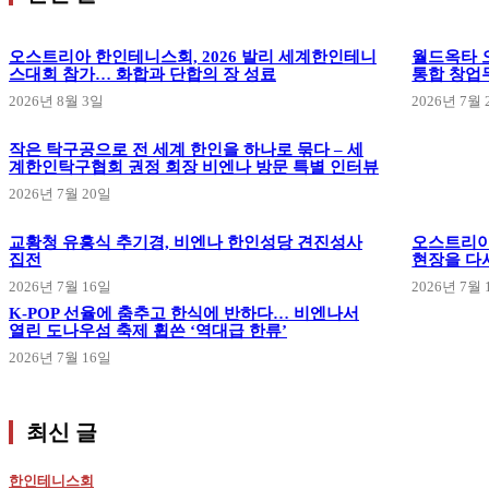
오스트리아 한인테니스회, 2026 발리 세계한인테니
월드옥타 오
스대회 참가… 화합과 단합의 장 성료
통합 창업
2026년 8월 3일
2026년 7월 
작은 탁구공으로 전 세계 한인을 하나로 묶다 – 세
계한인탁구협회 권정 회장 비엔나 방문 특별 인터뷰
2026년 7월 20일
교황청 유흥식 추기경, 비엔나 한인성당 견진성사
오스트리아
집전
현장을 다
2026년 7월 16일
2026년 7월 
K-POP 선율에 춤추고 한식에 반하다… 비엔나서
열린 도나우섬 축제 휩쓴 ‘역대급 한류’
2026년 7월 16일
최신 글
한인테니스회