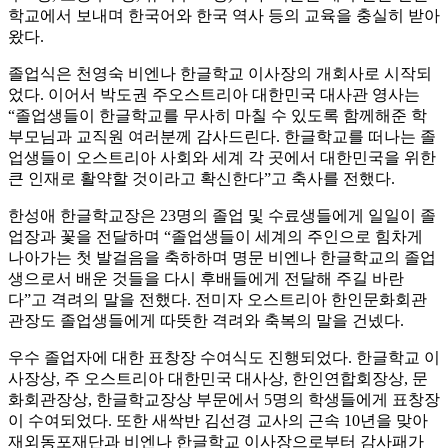
학교에서 보내며 한국어와 한국 역사 등의 교육을 충실히 받아
왔다.
졸업식은 천영숙 비엔나 한글학교 이사장의 개회사로 시작되
었다. 이어서 박도권 주오스트리아 대한민국 대사관 영사는
“졸업생들이 한글학교를 무사히 마칠 수 있도록 함께해준 학
부모님과 교직원 여러분께 감사드린다. 한글학교를 떠나는 졸
업생들이 오스트리아 사회와 세계 각 곳에서 대한민국을 위한
큰 인재로 활약할 것이라고 확신한다”고 축사를 전했다.
한성애 한글학교장은 23명의 졸업 및 수료생들에게 일일이 졸
업장과 꽃을 전달하며 “졸업생들이 세계의 주인으로 힘차게
나아가는 첫 발걸음을 축하하며 명문 비엔나 한글학교의 졸업
생으로서 배운 것들을 다시 후배들에게 전달해 주길 바란
다”고 격려의 말을 전했다. 전미자 오스트리아 한인문화회관
관장도 졸업생들에게 따뜻한 격려와 축복의 말을 건넸다.
우수 졸업자에 대한 표창장 수여식도 진행되었다. 한글학교 이
사장상, 주 오스트리아 대한민국 대사상, 한인연합회장상, 문
화회관장상, 한글학교장상 부문에서 5명의 학생들에게 표창장
이 수여되었다. 또한 새싹반 김선경 교사의 근속 10년을 맞아
재외동포재단과 비엔나 한글학교 이사장으로부터 감사패가