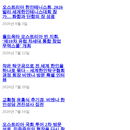
오스트리아 한인테니스회, 2026
발리 세계한인테니스대회 참
가… 화합과 단합의 장 성료
2026년 8월 3일
월드옥타 오스트리아 빈 지회,
‘제10차 유럽 차세대 통합 창업
무역스쿨’ 개최
2026년 7월 22일
작은 탁구공으로 전 세계 한인을
하나로 묶다 – 세계한인탁구협회
권정 회장 비엔나 방문 특별 인터
뷰
2026년 7월 20일
교황청 유흥식 추기경, 비엔나 한
인성당 견진성사 집전
2026년 7월 16일
오스트리아 국회 투어 2차 방문
성료, 민주주의의 현장을 다시 찾