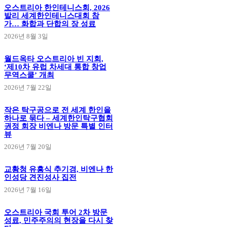
오스트리아 한인테니스회, 2026
발리 세계한인테니스대회 참
가… 화합과 단합의 장 성료
2026년 8월 3일
월드옥타 오스트리아 빈 지회,
‘제10차 유럽 차세대 통합 창업
무역스쿨’ 개최
2026년 7월 22일
작은 탁구공으로 전 세계 한인을
하나로 묶다 – 세계한인탁구협회
권정 회장 비엔나 방문 특별 인터
뷰
2026년 7월 20일
교황청 유흥식 추기경, 비엔나 한
인성당 견진성사 집전
2026년 7월 16일
오스트리아 국회 투어 2차 방문
성료, 민주주의의 현장을 다시 찾