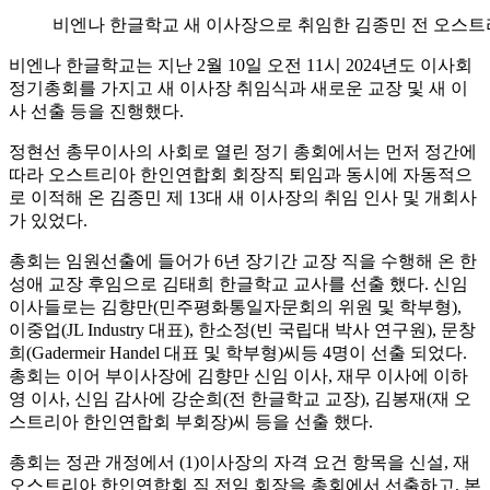
비엔나 한글학교 새 이사장으로 취임한 김종민 전 오스트
비엔나 한글학교는 지난 2월 10일 오전 11시 2024년도 이사회
정기총회를 가지고 새 이사장 취임식과 새로운 교장 및 새 이
사 선출 등을 진행했다.
정현선 총무이사의 사회로 열린 정기 총회에서는 먼저 정간에
따라 오스트리아 한인연합회 회장직 퇴임과 동시에 자동적으
로 이적해 온 김종민 제 13대 새 이사장의 취임 인사 및 개회사
가 있었다.
총회는 임원선출에 들어가 6년 장기간 교장 직을 수행해 온 한
성애 교장 후임으로 김태희 한글학교 교사를 선출 했다. 신임
이사들로는 김향만(민주평화통일자문회의 위원 및 학부형),
이중업(JL Industry 대표), 한소정(빈 국립대 박사 연구원), 문창
희(Gadermeir Handel 대표 및 학부형)씨등 4명이 선출 되었다.
총회는 이어 부이사장에 김향만 신임 이사, 재무 이사에 이하
영 이사, 신임 감사에 강순희(전 한글학교 교장), 김봉재(재 오
스트리아 한인연합회 부회장)씨 등을 선출 했다.
총회는 정관 개정에서 (1)이사장의 자격 요건 항목을 신설, 재
오스트리아 한인연합회 직 전임 회장을 총회에서 선출하고, 본