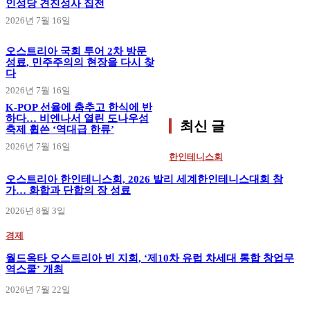
인성당 견진성사 집전
2026년 7월 16일
오스트리아 국회 투어 2차 방문
성료, 민주주의의 현장을 다시 찾
다
2026년 7월 16일
K-POP 선율에 춤추고 한식에 반
하다… 비엔나서 열린 도나우섬
최신 글
축제 휩쓴 ‘역대급 한류’
2026년 7월 16일
한인테니스회
오스트리아 한인테니스회, 2026 발리 세계한인테니스대회 참
가… 화합과 단합의 장 성료
2026년 8월 3일
경제
월드옥타 오스트리아 빈 지회, ‘제10차 유럽 차세대 통합 창업무
역스쿨’ 개최
2026년 7월 22일