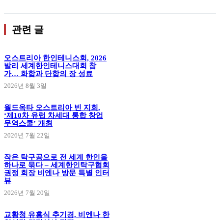
관련 글
오스트리아 한인테니스회, 2026
발리 세계한인테니스대회 참
가… 화합과 단합의 장 성료
2026년 8월 3일
월드옥타 오스트리아 빈 지회,
‘제10차 유럽 차세대 통합 창업
무역스쿨’ 개최
2026년 7월 22일
작은 탁구공으로 전 세계 한인을
하나로 묶다 – 세계한인탁구협회
권정 회장 비엔나 방문 특별 인터
뷰
2026년 7월 20일
교황청 유흥식 추기경, 비엔나 한