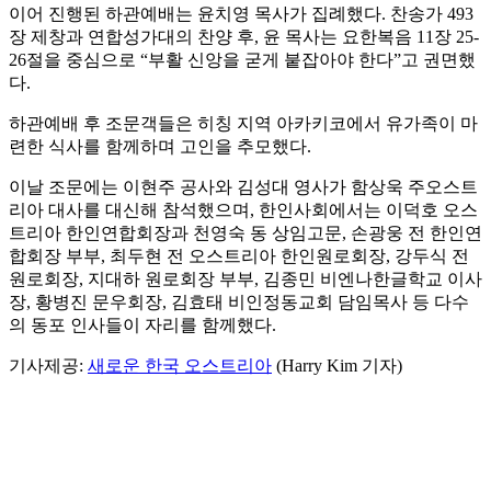
이어 진행된 하관예배는 윤치영 목사가 집례했다. 찬송가 493
장 제창과 연합성가대의 찬양 후, 윤 목사는 요한복음 11장 25-
26절을 중심으로 “부활 신앙을 굳게 붙잡아야 한다”고 권면했
다.
하관예배 후 조문객들은 히칭 지역 아카키코에서 유가족이 마
련한 식사를 함께하며 고인을 추모했다.
이날 조문에는 이현주 공사와 김성대 영사가 함상욱 주오스트
리아 대사를 대신해 참석했으며, 한인사회에서는 이덕호 오스
트리아 한인연합회장과 천영숙 동 상임고문, 손광웅 전 한인연
합회장 부부, 최두현 전 오스트리아 한인원로회장, 강두식 전
원로회장, 지대하 원로회장 부부, 김종민 비엔나한글학교 이사
장, 황병진 문우회장, 김효태 비인정동교회 담임목사 등 다수
의 동포 인사들이 자리를 함께했다.
기사제공:
새로운 한국 오스트리아
(Harry Kim 기자)