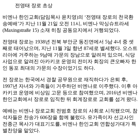
전영태 장로 초상
비엔나 한인교회(담임목사 윤치영)의 ‘전영태 장로의 천국환
송예배’가 지난 11월 21일 오전 11시, 비엔나 막싱슈트라세
(Maxingstraße 15) 소재 히칭 공동묘지에서 거행되었다.
전영태 장로는 1938년 전북 부안군 동진면에서 5남 4녀 중 셋
째로 태어났으며, 지난 11월 3일 향년 87세로 별세했다. 오스트
리아에 거주하는 9남매 가문의 장남으로 알려져 있으며, 식당
사업으로 알려진 아카키코 운영의 전미자 회장의 큰오빠자 한
인 동포 최대의 가문의 수장이었기도 하다.
전 장로는 한국에서 경찰 공무원으로 재직하다가 은퇴 후,
1997년 자녀와 가족들이 거주하던 비엔나로 이주했다. 이후 아
카키코 운영에 비상임 고문 등으로 참여했으며, 2016년 비엔나
한인교회에서 장로로 임직한 뒤 회계장로로 교회를 섬겨 왔다.
예배는 비엔나 장로교회 전범호 장로의 사회로 시작됐으며, 참
석자들은 찬송가 606장을 함께 불렀다. 유가족이자 선교사인
전종근 목사가 대표기도를, 비엔나 한인교회 연합성가대가 특
별찬양을 맡았다.