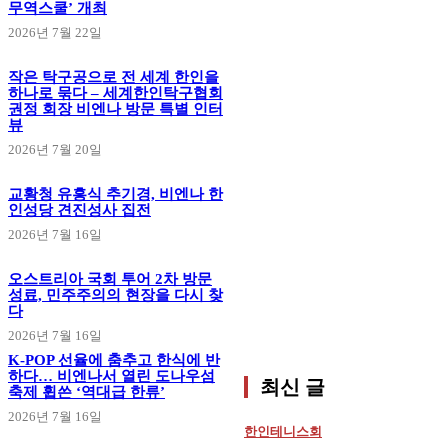
무역스쿨’ 개최
2026년 7월 22일
작은 탁구공으로 전 세계 한인을
하나로 묶다 – 세계한인탁구협회
권정 회장 비엔나 방문 특별 인터
뷰
2026년 7월 20일
교황청 유흥식 추기경, 비엔나 한
인성당 견진성사 집전
2026년 7월 16일
오스트리아 국회 투어 2차 방문
성료, 민주주의의 현장을 다시 찾
다
2026년 7월 16일
K-POP 선율에 춤추고 한식에 반
하다… 비엔나서 열린 도나우섬
최신 글
축제 휩쓴 ‘역대급 한류’
2026년 7월 16일
한인테니스회