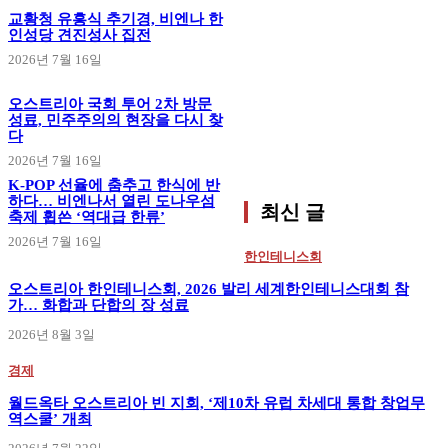
교황청 유흥식 추기경, 비엔나 한
인성당 견진성사 집전
2026년 7월 16일
오스트리아 국회 투어 2차 방문
성료, 민주주의의 현장을 다시 찾
다
2026년 7월 16일
K-POP 선율에 춤추고 한식에 반
하다… 비엔나서 열린 도나우섬
최신 글
축제 휩쓴 ‘역대급 한류’
2026년 7월 16일
한인테니스회
오스트리아 한인테니스회, 2026 발리 세계한인테니스대회 참
가… 화합과 단합의 장 성료
2026년 8월 3일
경제
월드옥타 오스트리아 빈 지회, ‘제10차 유럽 차세대 통합 창업무
역스쿨’ 개최