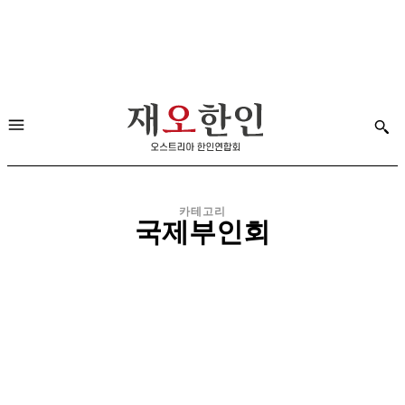
카테고리
국제부인회
민주평통
비엔나한글학교
한국전통요리연구협회
한인간호협회
한인골프협회
한인문우회
한인문화회관