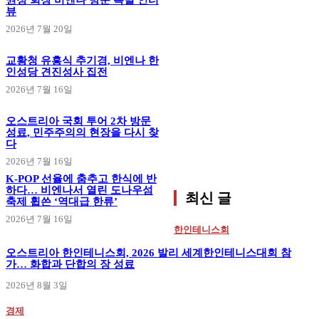
권정 회장 비엔나 방문 특별 인터
뷰
2026년 7월 20일
교황청 유흥식 추기경, 비엔나 한
인성당 견진성사 집전
2026년 7월 16일
오스트리아 국회 투어 2차 방문
성료, 민주주의의 현장을 다시 찾
다
2026년 7월 16일
K-POP 선율에 춤추고 한식에 반
하다… 비엔나서 열린 도나우섬
최신 글
축제 휩쓴 ‘역대급 한류’
2026년 7월 16일
한인테니스회
오스트리아 한인테니스회, 2026 발리 세계한인테니스대회 참
가… 화합과 단합의 장 성료
2026년 8월 3일
경제