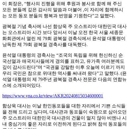
이 회장은, “행사의 진행을 위해 후원과 봉사로 함께 해 주신
모든 분들께 깊은 감사의 말씀과 더불어 ,이 자리에 함께하시
는 모든 동포 분들의 행복과 번영을 기원한다”고 말했다.
광복절 기념 축사에 나선 함상욱 주 오스트리아 대한민국 대사
는 오스트리아 시간 보다 앞서서 이날 오전 한국 서울 세종문
화회관에서 열린 제 79회 광복절 경축식에서 윤석열 대통령이
낭독한 제 79회 광복절 경축사를 대독했다.
윤석열 대통령의 경축사는 “조국의 독립을 위해 헌신하신 순
국선열과 애국지사들에게 경의를 표하고, 유가족 여러분께도
깊이 감사드린다”며 “국권을 강탈한 이후 오늘에 이르기 까지
우리 국민은 참으로 위대한 역사를 써내려 왔다”고 말했다. (윤
석열 대통령의 제 79주년 광복절 경축사 전문은 다음의 연합뉴
스에 소개되어있다.
https://www.yna.co.kr/view/AKR20240815034600001
함상욱 대사는 이날 한인동포들을 대한 자리에서 기쁜 소식들
을 전해 드리고 싶다며, 대사관과 동포들이 숙원으로 삼아오던
주 오스트리아 대한민국 대사관의 건물이 멀지 않아 비엔나 시
내 중심가의 좋은 자리로 이전하게 된다고 밝혀 참석 동포들의