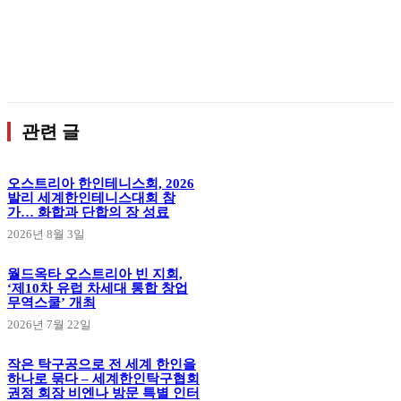
관련 글
오스트리아 한인테니스회, 2026
발리 세계한인테니스대회 참
가… 화합과 단합의 장 성료
2026년 8월 3일
월드옥타 오스트리아 빈 지회,
‘제10차 유럽 차세대 통합 창업
무역스쿨’ 개최
2026년 7월 22일
작은 탁구공으로 전 세계 한인을
하나로 묶다 – 세계한인탁구협회
권정 회장 비엔나 방문 특별 인터