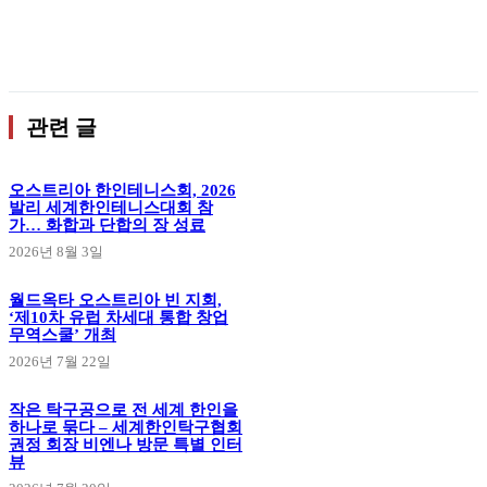
관련 글
오스트리아 한인테니스회, 2026
발리 세계한인테니스대회 참
가… 화합과 단합의 장 성료
2026년 8월 3일
월드옥타 오스트리아 빈 지회,
‘제10차 유럽 차세대 통합 창업
무역스쿨’ 개최
2026년 7월 22일
작은 탁구공으로 전 세계 한인을
하나로 묶다 – 세계한인탁구협회
권정 회장 비엔나 방문 특별 인터
뷰